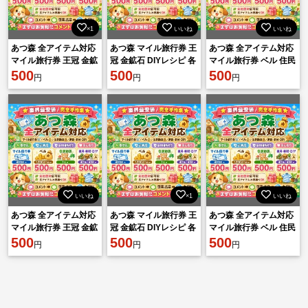
×1
いいね
いいね
あつ森 全アイテム対応
あつ森 マイル旅行券 王
あつ森 全アイテム対応
マイル旅行券 王冠 金鉱
冠 金鉱石 DIYレシピ 各
マイル旅行券 ベル 住民
石 DIYレシピ 各種素材
500
種素材 500円 相談可
500
勧誘 家具 素材 DIY 即対
500
円
円
円
安心対応
応
いいね
×1
いいね
あつ森 全アイテム対応
あつ森 マイル旅行券 王
あつ森 全アイテム対応
マイル旅行券 王冠 金鉱
冠 金鉱石 DIYレシピ 各
マイル旅行券 ベル 住民
石 DIYレシピ 各種素材
500
種素材 500円 相談可
500
勧誘 家具 素材 DIY 即対
500
円
円
円
安心対応
応