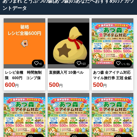
あつまれ どうぶつの森(あつ森)のあなたへおすすめのアカウ
ントデータ
×4
×10
いいね
レシピ全種 時間無制
直接購入可 10億ベル
あつ森 全アイテム対応
限 600円 コンプ保
マイル旅行券 王冠 金鉱
証
600
500
石 DIYレシピ 各種素材
500
円
円
円
安心対応