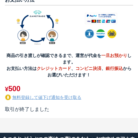
商品の引き渡しが確認できるまで、運営が代金を
一旦お預かり
し
ます。
お支払い方法は
クレジットカード
、
コンビニ決済
、
銀行振込
から
お選びいただけます！
500
¥
無料登録して値下げ通知を受け取る
取引が終了しました