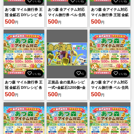
いいね
いいね
いいね
あつ森 マイル旅行券 王
あつ森 全アイテム対応
あつ森 全アイテム対応
冠 金鉱石 DIYレシピ 各
マイル旅行券 ベル 住民
マイル旅行券 王冠 金鉱
種素材 500円 相談可
500
勧誘 家具 素材 DIY 即対
500
石 DIYレシピ 各種素材
500
円
円
円
応
安心対応
いいね
×1
いいね
あつ森 マイル旅行券 王
正規品 金の道具レシピ
あつ森 全アイテム対応
冠 金鉱石 DIYレシピ 各
一式+金鉱石1200個+金
マイル旅行券 ベル 住民
種素材 500円 相談可
500
の道具一式
500
勧誘 家具 素材 DIY 即対
500
円
円
円
応