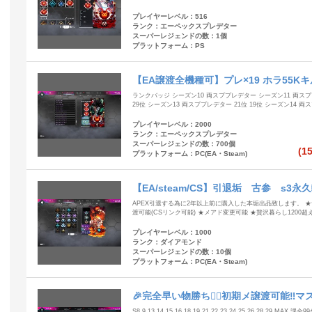
プレイヤーレベル：516
ランク：エーペックスプレデター
スーパーレジェンドの数：1個
プラットフォーム：PS
【EA譲渡全機種可】プレ×19 ホラ55Kキル 
ランクバッジ シーズン10 両スププレデター シーズン11 両スプ
29位 シーズン13 両スププレデター 21位 19位 シーズン14 
プレイヤーレベル：2000
ランク：エーペックスプレデター
スーパーレジェンドの数：700個
(1
プラットフォーム：PC(EA・Steam)
【EA/steam/CS】引退垢 古参 s3永
APEX引退する為に2年以上前に購入した本垢出品致します。 ★サ
渡可能(CSリンク可能) ★メアド変更可能 ★贅沢暮らし1200超
プレイヤーレベル：1000
ランク：ダイアモンド
スーパーレジェンドの数：10個
プラットフォーム：PC(EA・Steam)
🎉完全早い物勝ち❤️‍🔥初期メ譲渡可能‼
無し
S8 9 13 14 15 16 18 19 21 22 23 24 25 26 28 29