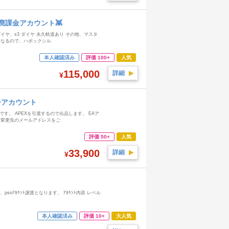
参 廃課金アカウント👾
イヤ、s3 ダイヤ 永久軌道あり その他、マスタ
0になるので、ハボックシル
本人確認済み
評価 100+
人気
115,000
詳細
▶︎
¥
ターアカウント
です。 APEXを引退するので出品します。 EAア
 変更先のメールアドレスをご
評価 50+
人気
33,900
詳細
▶︎
¥
snｱｶｳﾝﾄ譲渡となります。 ｱｶｳﾝﾄ内容 レベル
本人確認済み
評価 10+
大人気