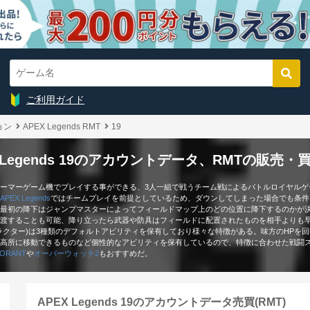
ご利用ガイド
ョン
APEX Legends RMT
19
X Legends 19のアカウントデータ、RMTの販売・
ーマーゲーム機でプレイする事ができる、3人一組で戦うチーム戦によるバトルロイヤルゲ
APEX Legends
ではチームプレイを前提としているため、ダウンしてしまった場合でも条件
最初の降下はジャンプマスターによってフィールドマップ上のどの位置に降下するのかが
渡することも可能、降り立ったら武器や防具はフィールドに配置されたものを相手よりも
ラクター)は3種類のデフォルトアビリティを保有しており様々な特徴がある。味方のHPを
高所に移動できるものなど個性的なアビリティを保有しているので、特徴に合わせた戦闘
LORANT
や
オーバーウォッチ2
もおすすめだ。
APEX Legends 19のアカウントデータ売買(RMT)