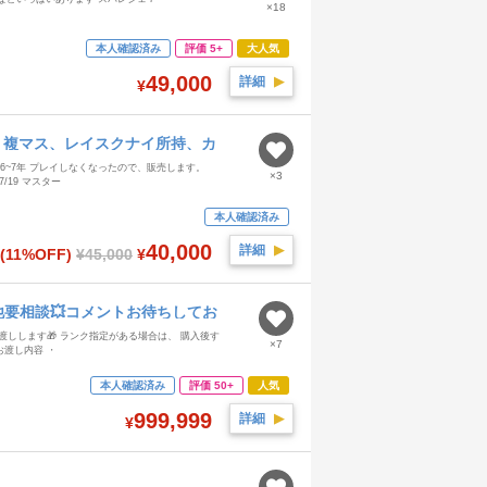
×18
本人確認済み
評価 5+
大人気
49,000
詳細
▶︎
¥
、複マス、レイスクナイ所持、カ
6~7年 プレイしなくなったので、販売します。
×3
/19 マスター
本人確認済み
40,000
詳細
▶︎
(11%OFF)
¥45,000
¥
要相談💥コメントお待ちしてお
渡しします🎁 ランク指定がある場合は、 購入後す
×7
お渡し内容 ・
本人確認済み
評価 50+
人気
999,999
詳細
▶︎
¥