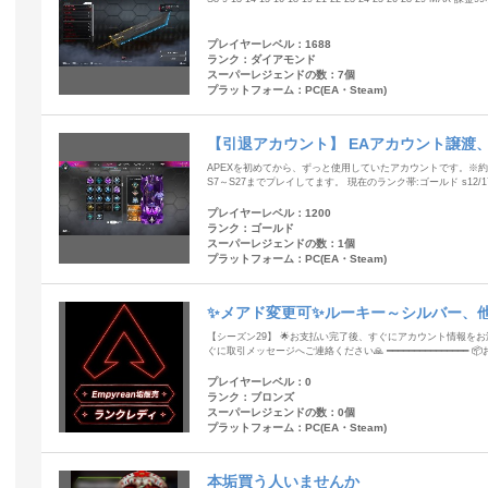
プレイヤーレベル：1688
ランク：ダイアモンド
スーパーレジェンドの数：7個
プラットフォーム：PC(EA・Steam)
【引退アカウント】 EAアカウント譲渡
ッティングエッジ所持
APEXを初めてから、ずっと使用していたアカウントです。※約
S7～S27までプレイしてます。 現在のランク帯:ゴールド s12/17
プレイヤーレベル：1200
ランク：ゴールド
スーパーレジェンドの数：1個
プラットフォーム：PC(EA・Steam)
✨メアド変更可✨ルーキー～シルバー、他
ります！
【シーズン29】 🌟お支払い完了後、すぐにアカウント情報をお
ぐに取引メッセージへご連絡ください🙏 ━━━━━━━━━━━━━━━ 
プレイヤーレベル：0
ランク：ブロンズ
スーパーレジェンドの数：0個
プラットフォーム：PC(EA・Steam)
本垢買う人いませんか