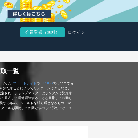
会員登録（無料）
ログイン
買取一覧
ームだ。
フォートナイト
や、
PUBG
ではソロでも
を満たすことによってリスポーンできるなどチ
決定され、ジャンプマスターはランダムで決定す
早く回収して現地調達することを目指して行動し
回復するもの、シールドを張り盾となるもの、マ
スタイルを駆使して仲間と協力して勝ち上がって