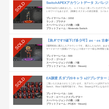
SwitchAPEXアカウントデータ スパレ
SOLD
レステージスキン×1
S14のsp2から始めました。 レイスをよく使っていたのでプ
いやフードもあります。(画像1) オクタンの赤注射器、コバル
プレイヤーレベル：1032
ランク：プラチナ
スーパーレジェンドの数：3個
プラットフォーム：Nintendo Switch
【急ぎです‼️値下げ多少可】pc・cs 古
SOLD
2週間程前に購入したアカウントです。 購入したものの、あま
サードオーナー(初期メアドなし) ※前オーナー様も3年間取り返し
プレイヤーレベル：500
ランク：ゴールド
スーパーレジェンドの数：7個
プラットフォーム：PC(EA・Steam)
EA譲渡 爪ダブ20キャラ s27プレデタ
SOLD
ご覧いただきありがとうございます。 当アカウントはEAアカウントの
Switch、Xboxで使用可能です。 Psn、Steamは不可となるの
プレイヤーレベル：144
ランク：エーペックスプレデター
スーパーレジェンドの数：2個
プラットフォーム：PC(EA・Steam)