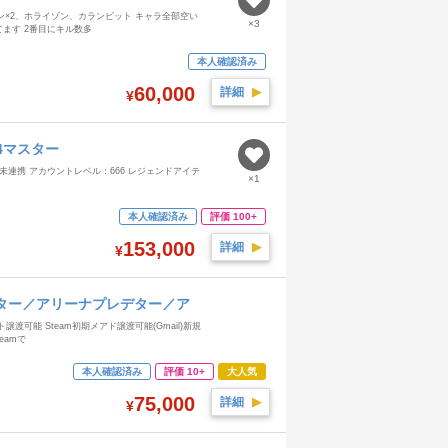
タン×2、ホライゾン、カランビット キャラ全部空い
×3
てます 2番目にキル数多
本人確認済み
60,000
詳細
▶︎
¥
14マスター
rk以外未連携 アカウントレベル：666 レジェンドアイテ
×1
：
本人確認済み
評価 100+
153,000
詳細
▶︎
¥
ター／アリーナプレデター／ア
譲渡可能 Steam初期メアド譲渡可能(Gmail)新規
eamで
本人確認済み
評価 10+
大人気
75,000
詳細
▶︎
¥