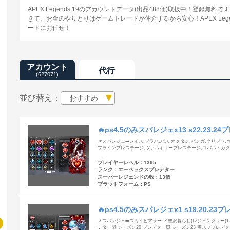
APEX Legends 19のアカウントデータ(出品488個)取扱中！登録
きて、お金のやりとりはゲームトレードが仲介するから安心！APEX Lege
ードにお任せ！
アカウント
代行
(627071)
並び替え：
おすすめ
🔥ps4.5のみスパレジェx13 s22.23.
📌スパレジェ➡️レイス,ブラハ,パス,オクタン,バンガ,クリプト
フラインプレステージ,ヴァルキリープレステージ,コバルトカター
プレイヤーレベル：1395
ランク：エーペックスプレデター
スーパーレジェンドの数：13個
プラットフォーム：PS
🔥ps4.5のみスパレジェx1 s19.20.2
📌スパレジェ➡️スカイピアサー 📌贅沢暮らし(レジェンダリー)17
デター👹 シーズン20 プレデター👹 シーズン23 両スププレデター