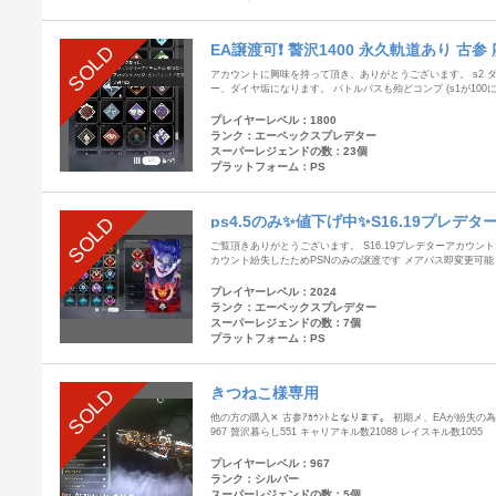
EA譲渡可❗️ 贅沢1400 永久軌道あり 古
SOLD
アカウントに興味を持って頂き、ありがとうございます。 s2 ダ
ー、ダイヤ垢になります。 バトルパスも殆どコンプ (s1が10
プレイヤーレベル：1800
ランク：エーペックスプレデター
スーパーレジェンドの数：23個
プラットフォーム：PS
ps4.5のみ✨値下げ中✨S16.19プレデ
SOLD
ご覧頂きありがとうございます。 S16.19プレデターアカウント
カウント紛失したためPSNのみの譲渡です メアパス即変更可能
プレイヤーレベル：2024
ランク：エーペックスプレデター
スーパーレジェンドの数：7個
プラットフォーム：PS
きつねこ様専用
SOLD
他の方の購入✕ 古参ｱｶｳﾝﾄとなります。 初期メ、EAが紛失の為、p
967 贅沢暮らし551 キャリアキル数21088 レイスキル数1055
プレイヤーレベル：967
ランク：シルバー
スーパーレジェンドの数：5個