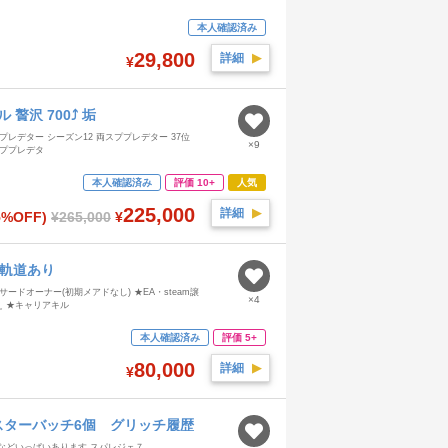
本人確認済み
29,800
詳細
▶︎
¥
贅沢 700⤴️ 垢
プレデター シーズン12 両スププレデター 37位
×9
両スププレデタ
本人確認済み
評価 10+
人気
225,000
詳細
▶︎
5%OFF)
¥265,000
¥
久軌道あり
ードオーナー(初期メアドなし) ★EA・steam譲
×4
え ★キャリアキル
本人確認済み
評価 5+
80,000
詳細
▶︎
¥
️マスターバッチ6個 グリッチ履歴
 MAX 課金99などいっぱいあります スパレジェ７