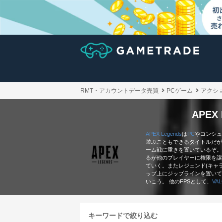
RMT・アカウントデータ売買
PCゲーム
アクシ
APE
APEX Legends
は
PC
やコンシュ
遊ぶこともできるタイトルだが
ーム戦に重きを置いているぞ。
るが他のプレイヤーに権限を譲
ていく。またレジェンド(キャ
ップ上にジップラインを置いて
いこう。 他のFPSとして、
VA
キーワードで絞り込む