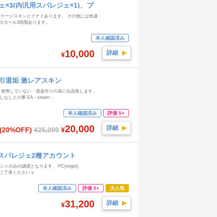
ジェ×3(内汎用スパレジェ×1)、プ
レステージスキンとクナイあります。 その他には色違
トカタール3段階あります。
本人確認済み
10,000
詳細
▶︎
¥
参引退垢 激レアスキン
り使用していない・資金作りの為に出品致します。
なしとの事 EA・steam・
本人確認済み
評価 5+
20,000
詳細
▶︎
(20%OFF)
¥25,000
¥
ー スパレジェ2種アカウント
みの譲渡となります。 PC(origin)、
でご了承ください s
本人確認済み
評価 5+
大人気
31,200
詳細
▶︎
¥