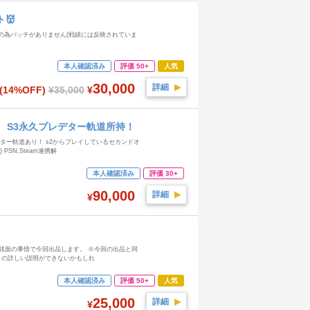
👹
1のみの為バッチがありません(戦績には反映されていま
本人確認済み
評価 50+
人気
30,000
詳細
▶︎
(14%OFF)
¥35,000
¥
種 S3永久プレデター軌道所持！
デター軌道あり！ s2からプレイしているセカンドオ
SN,Steam連携解
本人確認済み
評価 30+
90,000
詳細
▶︎
¥
金銭面の事情で今回出品します。 ※今回の出品と同
たりの詳しい説明ができないかもしれ
本人確認済み
評価 50+
人気
25,000
詳細
▶︎
¥