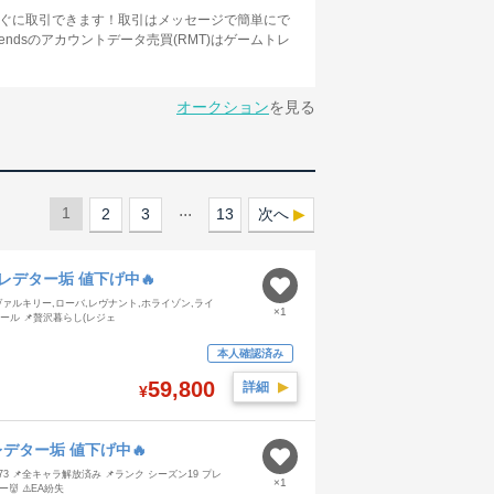
無料ですぐに取引できます！取引はメッセージで簡単にで
ndsのアカウントデータ売買(RMT)はゲームトレ
オークション
を見る
...
1
2
3
13
次へ
24プレデター垢 値下げ中🔥
,ヴァルキリー,ローバ,レヴナント,ホライゾン,ライ
×1
ル 📌贅沢暮らし(レジェ
本人確認済み
59,800
詳細
▶︎
¥
3プレデター垢 値下げ中🔥
3 📌全キャラ解放済み 📌ランク シーズン19 プレ
×1
👹 ⚠️EA紛失