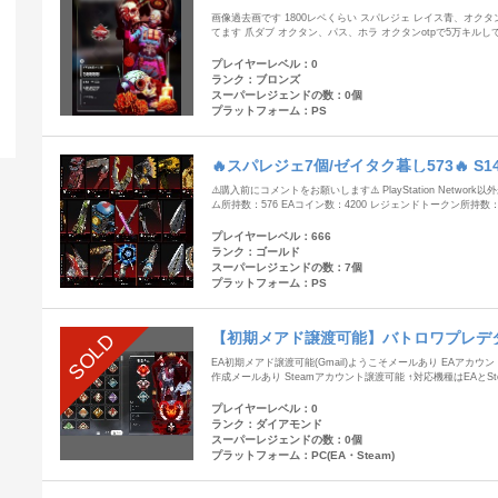
画像過去画です 1800レベくらい スパレジェ レイス青、オク
てます 爪ダブ オクタン、パス、ホラ オクタンotpで5万キルし
プレイヤーレベル：0
ランク：ブロンズ
スーパーレジェンドの数：0個
プラットフォーム：PS
🔥スパレジェ7個/ゼイタク暮し573🔥 S
⚠️購入前にコメントをお願いします⚠️ PlayStation Netwo
ム所持数：576 EAコイン数：4200 レジェンドトークン所持数
プレイヤーレベル：666
ランク：ゴールド
スーパーレジェンドの数：7個
プラットフォーム：PS
【初期メアド譲渡可能】バトロワプレデ
SOLD
リーナ100連勝/
EA初期メアド譲渡可能(Gmail)ようこそメールあり EAアカウント
作成メールあり Steamアカウント譲渡可能 ↑対応機種はEAとSt
プレイヤーレベル：0
ランク：ダイアモンド
スーパーレジェンドの数：0個
プラットフォーム：PC(EA・Steam)