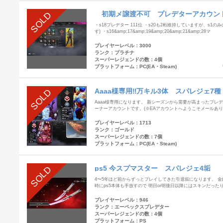
初期メ譲渡不可 プレデターアカウント
SOLD
・s18プレデター 111位 ・s20も2桁維持していますが、s
す) ・s16&amp;17&amp;19&amp;20&amp;21&amp;28マ
プレイヤーレベル：3000
ランク：プラチナ
スーパーレジェンドの数：4個
プラットフォーム：PC(EA・Steam)
Aaaa様専用‼️万キル3体 スパレジェ7
SOLD
Aaaa様専用になります。 新シーズンから需要が高まったプレ
ーナーアカウントです。(※EAアカウントへようこそメールあり) P
プレイヤーレベル：1713
ランク：ゴールド
スーパーレジェンドの数：7個
プラットフォーム：PC(EA・Steam)
ps5 今スプマスター スパレジェ4垢
SOLD
4〜5年ほど前からずっとプレイしてきた引退垢になります。 
時にps5本体も手放すので 明日or明後日以降にはスキンだっ
プレイヤーレベル：946
ランク：エーペックスプレデター
スーパーレジェンドの数：4個
プラットフォーム：PS