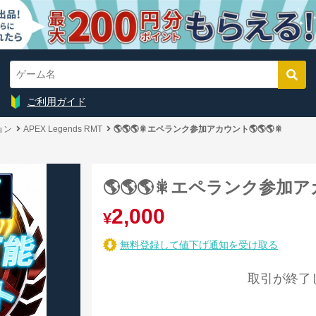
ご利用ガイド
ョン
APEX Legends RMT
🌎🌎🌎🎇エペランク参加アカウント🌎🌎🌎🎇
🌎🌎🌎🎇エペランク参加アカ
2,000
¥
無料登録して値下げ通知を受け取る
取引が終了