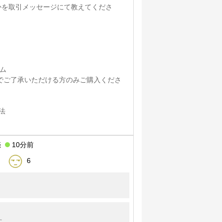
のどれかを取引メッセージにて教えてくださ
ダム
でご了承いただける方のみご購入くださ
法
売
10分前
6
た