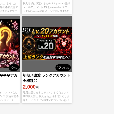
しないようにお
購入者様に譲渡するもの EAとsteam登録
 限定の格安代行で
メールアカウント EAとsteamのパスワー
hは承りませんのでご
ド EAとsteam登録メールアドレス EAと
デター3人が作
steamメールアドレスパスワード STEAM
かな
アカウントを
×1
いいね
❤️❤️アカ
初期メ譲渡 ランクアカウント
全機種〇
2,000
円
 コメントなし
専用出品しますのでコメントください！
アパス変更可能🌟
🟥即購入禁止 購入された場合は対応しま
カンドオーナー
せん。 ✓ログイン後すぐにランクへ行け
ーーーー 🎈お渡
ます！ ✓完全手作業アカウントなので
BANリスク0 ✓Lv.20ランクはブロンズ