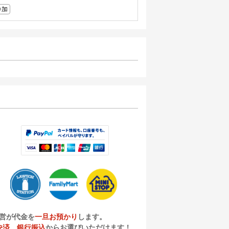
参加
営が代金を
一旦お預かり
します。
決済
、
銀行振込
からお選びいただけます！