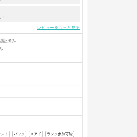
た！
レビューをもっと見る
認証済み
み
ウント
パック
メアド
ランク参加可能