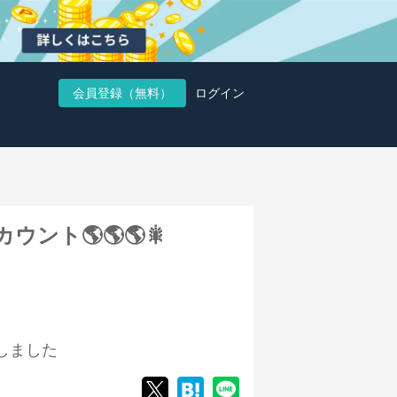
会員登録（無料）
ログイン
ウント🌎🌎🌎🎇
しました