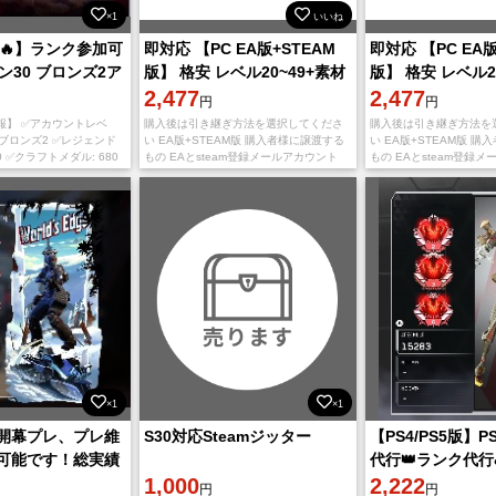
×1
いいね
↑🔥】ランク参加可
即対応 【PC EA版+STEAM
即対応 【PC EA版
ン30 ブロンズ2ア
版】 格安 レベル20~49+素材
版】 格安 レベル2
+その他
2,477
+その他
2,477
円
円
報】 ✅アカウントレベ
購入後は引き継ぎ方法を選択してくださ
購入後は引き継ぎ方法を
: ブロンズ2 ✅レジェンド
い EA版+STEAM版 購入者様に譲渡する
い EA版+STEAM版 
0 ✅クラフトメダル: 680
もの EAとsteam登録メールアカウント
もの EAとsteam登録
 100 ✅初期キャラ以外の
EAとsteamのパスワード EAとsteam登録
EAとsteamのパスワード 
メールアドレス E
メールアドレス E
×1
×1
開幕プレ、プレ維
S30対応Steamジッター
【PS4/PS5版】
可能です！総実績
代行👑ランク代
1,000
行💎即日完了
2,222
円
円