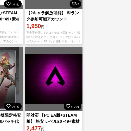
いいね
×2
+STEAM
【2キャラ解放可能】 即ラン
0~49+素材
ク参加可能アカウント
1,950
円
選択してくださ
完全手作業、botロイヤルを回したので戦
購入者様に譲渡する
績に反映されていません ランクはシルバ
メールアカウント
ー2スタート 25パック開封済み バトルパ
EAとsteam登録
スは現在13 24000トークンあるので2キ
ャラまで解放可能です 主
いいね
いいね
PS版限定格安
即対応 【PC EA版+STEAM
行&バッチ代
版】 格安 レベル20~49+素材
+その他
2,477
円