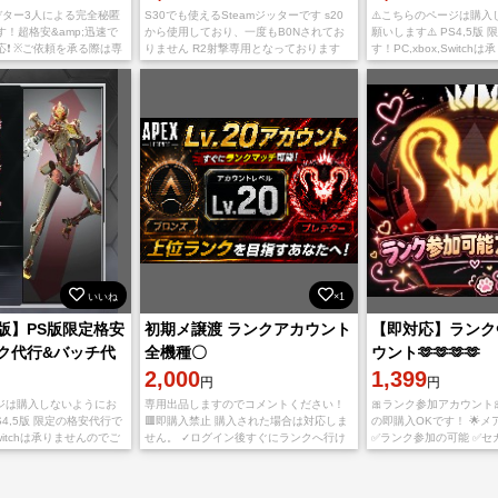
デター3人による完全秘匿
S30でも使えるSteamジッターです s20
⚠️こちらのページは購入
！超格安&amp;迅速で
から使用しており、一度もB0Nされてお
願いします⚠️ PS4,5版
対応❗️ ※ご依頼を承る際は専
りません R2射撃専用となっております
す！PC,xbox,Switc
ので このページはご購入
こちら現在も問題なくB0Nされずに使用
了承ください！ 現役プレ
お気をつけください。 ※
可能です。 こちら購入後にB0N
業を行うので他業者より
いいね
×1
S5版】PS版限定格安
初期メ譲渡 ランクアカウント
【即対応】ランク❤️
ンク代行&バッチ代
全機種〇
ウント🫶🫶🫶🫶
了
2,000
1,399
円
円
ージは購入しないようにお
専用出品しますのでコメントください！
🎀ランク参加アカウント
S4,5版 限定の格安代行で
🟥即購入禁止 購入された場合は対応しま
の即購入OKです！ 🌟メ
Switchは承りませんのでご
せん。 ✓ログイン後すぐにランクへ行け
✅ランク参加の可能 ✅セ
 現役プレデター3人が作
ます！ ✓完全手作業アカウントなので
垢 ーーーーーーーーーー
業者よりかな
BANリスク0 ✓Lv.20ランクはブロンズ
しする情報 ・ログインID