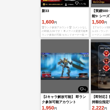
いいね
新33
【実績500
能✨ シーズ
1,600
カウント
1,500
円
円
🏆ランク参加アカウント🏆 コメントなし
【アカウント情
の即購入OKです！ 🌟メアパス変更可能🌟
ル:23 ✅ランク
ランク参加の可能 セカンドオーナー垢 ー
トークン: 1180
ーーーーーーーーーーーーー お渡しする
✅APEXコイン:
情報 ・ログインID ・
解放キャラ
×1
【2キャラ解放可能】 即ラン
【即対応】
ク参加可能アカウント
持順位指定
1,950
500↑
2,222
円
円