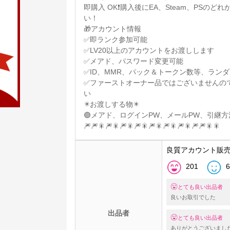
即購入 OK❗️購入後にEA、Steam、PS
い！
🎁アカウント情報
✅即ランク参加可能
✅LV20以上のアカウントをお渡しします
✅メアド、パスワード変更可能
✅ID、MMR、パック＆トークン数等、ラン
✅ファーストオーナー品ではございませんの
い
✴️お渡しする物✴️
🟣メアド、ログインPW、メールPW、引継方
🎆🎆🎇🎆🎇🎆🎇🎆🎇🎆🎇🎆🎇🎆🎇🎆🎆🎇🎇
良質アカウント販
201
6
とても良い出品者
良いお取引でした
出品者
とても良い出品者
ありがとうございまし