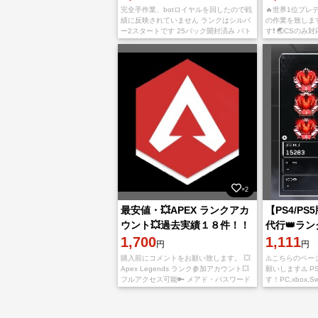
完全手作業、botロイヤルを回したので戦
🔥世界1位プレ
績に反映されていません ランクはシルバ
の作業を致します
ー2スタートです 25パック開封済み バト
す❗️ 🌏CSのみ
ルパスは現在16 24000トークンあるので
用出品致します
2キャラ即解放可能です
なさらないよう
×2
最安値・💥APEX ランクアカ
【PS4/P
ウント💥過去実績１８件！！
代行👑ラ
即対応🔥
1,700
行💎即日完
1,111
円
円
購入前にコメントをお願い致します。 💥
⚠️こちらのペ
Apex Legends ランク参加アカウント💥
願いします⚠️ P
フルアクセス可能🔑 メアド・パスワード
す！PC,xbox,
変更可能です✨ ━━━━━━━━━━━━━━ 🌟アカ
了承ください！
ウント
業を行うので他