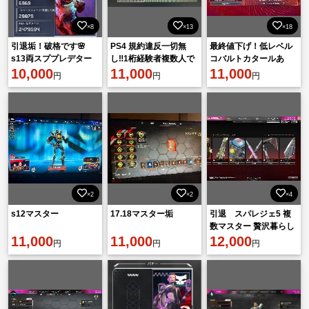
×8
×13
×18
引退垢！破格です🌸
PS4 規約違反一切無
最終値下げ！低レベル
s13両スププレデター
し‼️1桁経験者複数人で
コバルトカタールあ
贅沢暮し320！
10,000
格安作業致します！
11,000
り！！
11,000
円
円
円
×2
×2
×4
s12マスター
17.18マスター垢
引退 スパレジェ5 複
数マスター 贅沢暮らし
11,000
11,000
586 プレデター スプレ
12,000
円
円
円
ー チャームあり