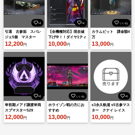
×4
×4
いいね
引退 古参垢 スパレ
【全機種対応】現在値
カラムビット 課金額4
ジェ5個 マスター
下げ中！！ダイヤ1ティ
万
12,200
ア1500円！！最高4位
10,000
13,000
円
円
円
｜複数垢維持実績
×6
いいね
×6
🌸初期メアド譲渡🌸両
ホライゾン戦の方にお
s3永久軌道 s5古参マス
スプマスターS29
すすめ
ター クナイ レイス
12,000
13,000
12000kill↑
10,000
円
円
円