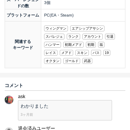
3個
ドの数
プラットフォーム
PC(EA・Steam)
ウィングマン
エアシップアサシン
スパレジェ
ランク
アカウント
引退
関連する
ハンマー
初期メアド
初期
垢
キーワード
レイス
メアド
スキン
パス
19
オクタン
ゴールド
武器
コメント
ask
わかりました
3ヶ月前
退会済みユーザー