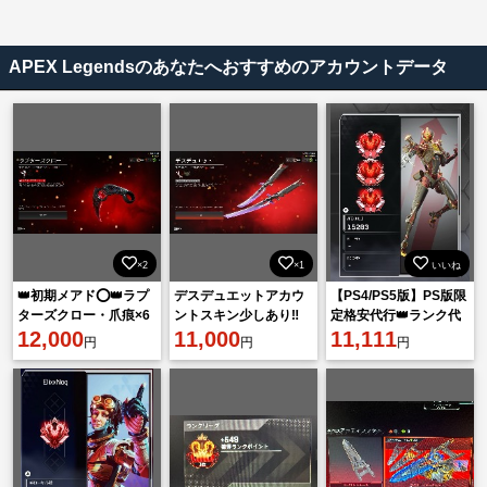
APEX Legendsのあなたへおすすめのアカウントデータ
×2
×1
いいね
👑初期メアド⭕👑ラプ
デスデュエットアカウ
【PS4/PS5版】PS版限
ターズクロー・爪痕×6
ントスキン少しあり‼️
定格安代行👑ランク代
ダブハン×8👑引退垢 初
12,000
11,000
行&バッチ代行💎即日
11,111
円
円
円
期垢👑
完了