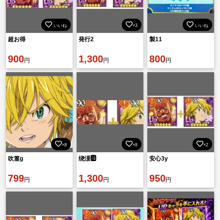
いいね
×3
いいね
超お得
発行2
製11
900
1,300
800
円
円
円
×8
×8
×2
吹篁g
绕湲🆎
安心3y
799
1,300
950
円
円
円