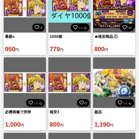
×2
いいね
×10
最新s
1000個
🔥格安商品.①
950
779
800
円
円
円
いいね
×2
いいね
必携画像で所持
格安3
超品
1,000
800
1,190
円
円
円