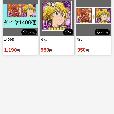
いいね
×1
いいね
1400個
うぃ
強い
1,190
950
950
円
円
円