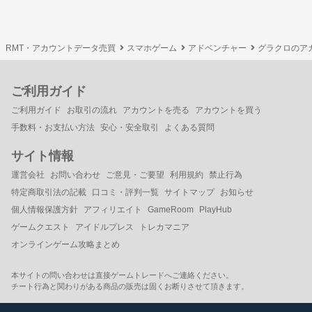
RMT・アカウントデータ売買
スマホゲーム
アドベンチャー
グラクロのア
ご利用ガイド
ご利用ガイド
お取引の流れ
アカウントを売る
アカウントを買う
手数料・お支払い方法
安心・安全取引
よくある質問
サイト情報
運営会社
お問い合わせ
ご意見・ご要望
利用規約
禁止行為
特定商取引法の記載
口コミ・評判一覧
サイトマップ
お知らせ
個人情報保護方針
アフィリエイト
GameRoom
PlayHub
ゲームクエスト
アイドルプレス
トレカマニア
オンラインゲーム攻略まとめ
本サイトの問い合わせは直接ゲームトレードへご連絡ください。
チート行為と関わりがある商品の販売は固くお断りさせて頂きます。