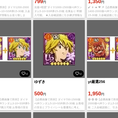
799
1,350
円
円
所持】ダイヤ1200-2000
光傲+暗团"ダイヤ1000-1500個+URラン
🧨 🎇 🔥 🧡 🎆【必
10+SSR券15-30枚 入金
ダム5-10+SSR券15-20枚 在庫あり 即購
1400-2000個+URランダ
ぎ情報をお送り致しま
入可能。 ★入金確認後に引き継ぎ情報を
15-30枚 入金確認後に
心よりお待ちしておりま
お送り致します-
送り致します。 ご利用
がありますので予めご
ております。 多少誤差が
×2
×2
ゆずき
yt厳選256
500
1,950
円
円
 ✨【必携画像で所持】ダイヤ
【必携画像で所持】ダイヤ700-1500個
🟣 🟣 🟣【必携画像で所
URランダム3-10+SSR券5-
+URランダム5-10+SSR券15-30枚 お客様
2000個+URランダム5-10
 即購入可能 お客様の安全
の安全とプライバシーを最優先に考え、
枚 ご入金確認後に、引
を最優先に考え、厳重な
厳重なセキュリティ対策を実施します。
スワード を発送致します
策を実施しま
お客様の信頼と安心を大切にし、常
お待ちしております。 多