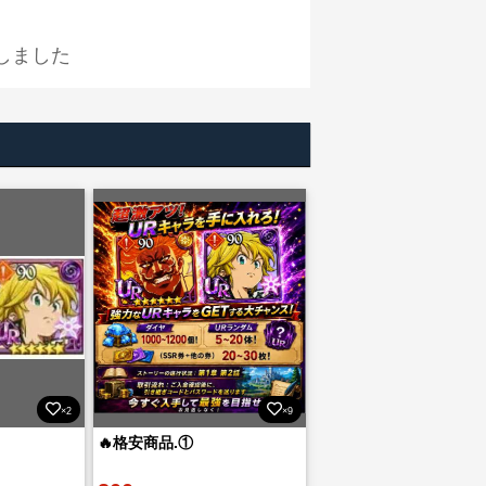
しました
×2
×9
🔥格安商品.①