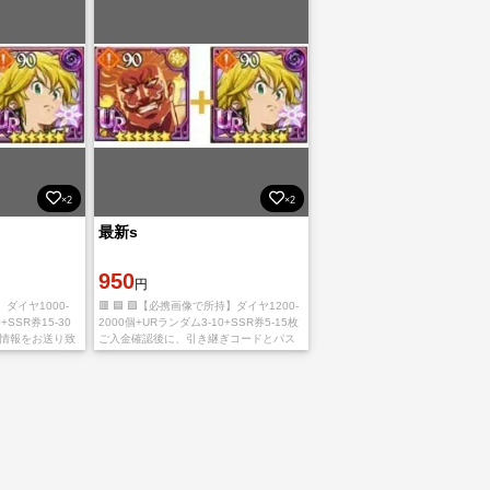
可。 引き
×2
×2
最新s
950
円
】ダイヤ1000-
🟥 🟦 🟪【必携画像で所持】ダイヤ1200-
+SSR券15-30
2000個+URランダム3-10+SSR券5-15枚
ぎ情報をお送り致
ご入金確認後に、引き継ぎコードとパス
りお待ちしており
ワード を発送致します ご利用、心よりお
ますので予め
待ちしております。 多少誤