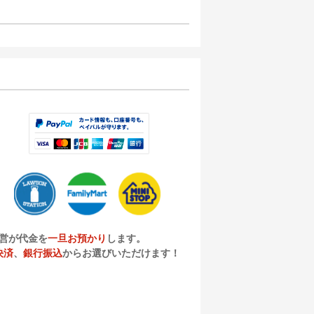
営が代金を
一旦お預かり
します。
決済
、
銀行振込
からお選びいただけます！