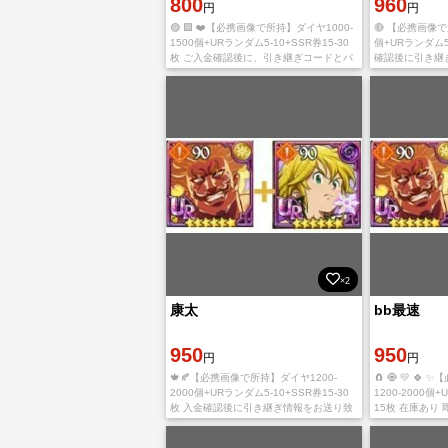
800
960
円
円
🟣 🟪 ❤️【必携画像で所持】ダイヤ1000-
🔴 【必携画像で
1500個+URランダム5-10+SSR券15-30
個+URランダム5-
枚 ご入金確認後に、引き継ぎコードとパ
確認後に引き継
スワード を発送致します ご利用、心より
す。 ご利用、
お待ちしております。 多
す。 多少誤差
×2
康太
bb最速
950
950
円
円
🍁🍂【必携画像で所持】ダイヤ1200-
🧲 🧿 💛 
2000個+URランダム5-10+SSR券15-30
1200-2000個+
枚 入金確認後に引き継ぎ情報をお送り致
15枚 在庫あり
します。 ご利用、心よりお待ちしており
とプライバシー
ます。 多少誤差がありますので予めご
セキュリティ対