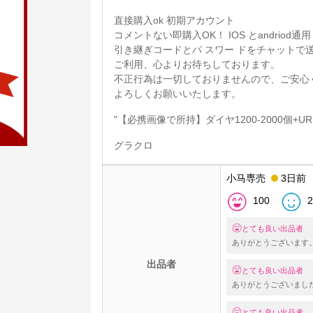
直接購入ok 初期アカウント
コメントない即購入OK！ IOS とandriod通用
引き継ぎコードとパ スワー ドをチャットで
ご利用、心よりお待ちしております。
不正行為は一切しておりませんので、ご安心
よろしくお願いいたします。
"【必携画像で所持】ダイヤ1200-2000個+URラ
グラクロ
小马専売
3日前
100
2
とても良い出品者
ありがとうございます
出品者
とても良い出品者
ありがとうございまし
とても良い出品者