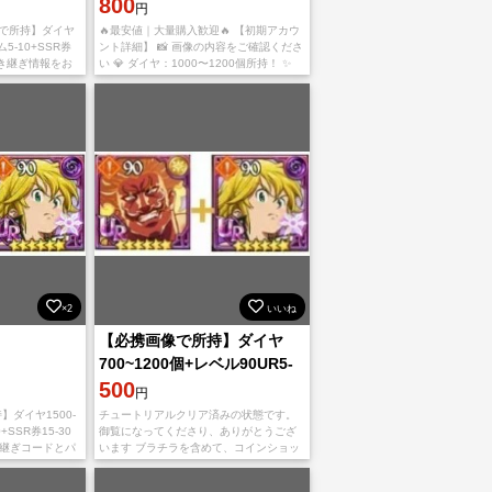
800
円
携画像で所持】ダイヤ
🔥最安値｜大量購入歓迎🔥 【初期アカウ
ム5-10+SSR券
ント詳細】 📸 画像の内容をご確認くださ
引き継ぎ情報をお
い 💎 ダイヤ：1000〜1200個所持！ ✨
、心よりお待ちし
URキャラクター：ランダム5〜20体！ 🎫
あり
SSR確定券＋各種チケット：2
×2
いいね
【必携画像で所持】ダイヤ
700~1200個+レベル90UR5-
15体+SSR券15-30枚
500
円
持】ダイヤ1500-
チュートリアルクリア済みの状態です。
+SSR券15-30
御覧になってくださり、ありがとうござ
き継ぎコードとパ
います ブラチラを含めて、コインショッ
 ご利用、心より
プで交換できるキャラもいます。 初期
少
垢、コメントない即購入OK！ 直接購入