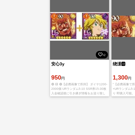
×2
安心3y
绕湲🆎
950
1,300
円
円
🔵 🟨 🟣【必携画像で所持】 ダイヤ1200-
"【必携画像で所持
2000個 URランダム5-10 SSR券15-30枚
+URランダム5-1
入金確認後に引き継ぎ情報をお送り致し
り 即購入可能。
ます。 ご利用、心よりお待ちしておりま
ぎ情報をお送り
す。 多少誤差がありますの