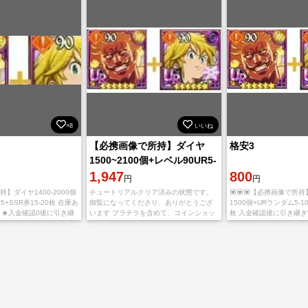
×8
いいね
【必携画像で所持】ダイヤ
格安3
1500~2100個+レベル90UR5-
15体+SSR券15-30枚
1,947
800
円
円
】ダイヤ1400-2000個
チュートリアルクリア済みの状態です。
💟💟💟【必携画像で所持
5+SSR券15-20枚 在庫あ
御覧になってくださり、ありがとうござ
1500個+URランダム5-10
 ★入金確認0後に引き継
います ブラチラを含めて、コインショッ
枚 入金確認後に引き継
致します。
プで交換できるキャラもいます。 初期
します。 ご利用、心よ
垢、コメントない即購入OK！ 直接購入
ます。 多少誤差があり
可。 引き