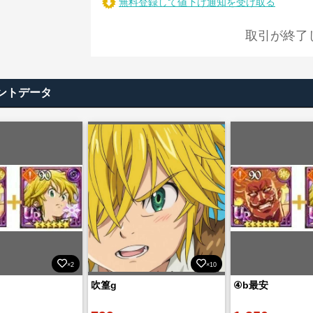
無料登録して値下げ通知を受け取る
取引が終了
ントデータ
×2
×10
吹篁g
④b最安